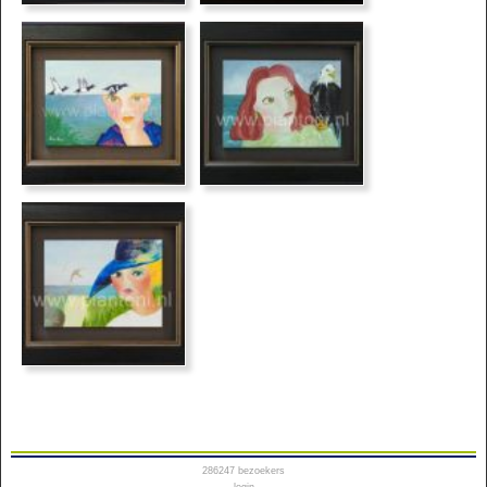
286247
bezoekers